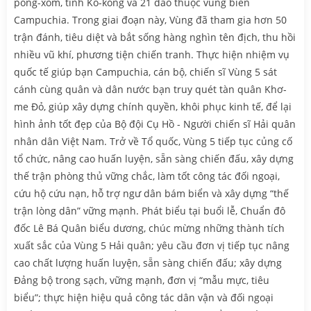
pông-xom, tỉnh Kô-kông và 21 đảo thuộc vùng biển
Campuchia. Trong giai đoạn này, Vùng đã tham gia hơn 50
trận đánh, tiêu diệt và bắt sống hàng nghìn tên địch, thu hồi
nhiều vũ khí, phương tiện chiến tranh. Thực hiện nhiệm vụ
quốc tế giúp bạn Campuchia, cán bộ, chiến sĩ Vùng 5 sát
cánh cùng quân và dân nước bạn truy quét tàn quân Khơ-
me Đỏ, giúp xây dựng chính quyền, khôi phục kinh tế, để lại
hình ảnh tốt đẹp của Bộ đội Cụ Hồ - Người chiến sĩ Hải quân
nhân dân Việt Nam. Trở về Tổ quốc, Vùng 5 tiếp tục củng cố
tổ chức, nâng cao huấn luyện, sẵn sàng chiến đấu, xây dựng
thế trận phòng thủ vững chắc, làm tốt công tác đối ngoại,
cứu hộ cứu nạn, hỗ trợ ngư dân bám biển và xây dựng “thế
trận lòng dân” vững mạnh. Phát biểu tại buổi lễ, Chuẩn đô
đốc Lê Bá Quân biểu dương, chúc mừng những thành tích
xuất sắc của Vùng 5 Hải quân; yêu cầu đơn vị tiếp tục nâng
cao chất lượng huấn luyện, sẵn sàng chiến đấu; xây dựng
Đảng bộ trong sạch, vững mạnh, đơn vị “mẫu mực, tiêu
biểu”; thực hiện hiệu quả công tác dân vận và đối ngoại