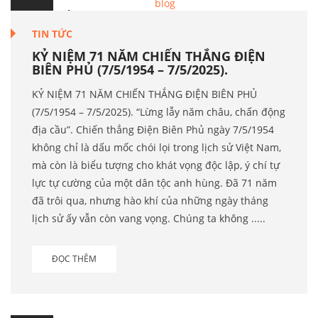
7
Th.5
TIN TỨC
KỶ NIỆM 71 NĂM CHIẾN THẮNG ĐIỆN
BIÊN PHỦ (7/5/1954 – 7/5/2025).
KỶ NIỆM 71 NĂM CHIẾN THẮNG ĐIỆN BIÊN PHỦ
(7/5/1954 – 7/5/2025). “Lừng lẫy năm châu, chấn động
địa cầu”. Chiến thắng Điện Biên Phủ ngày 7/5/1954
không chỉ là dấu mốc chói lọi trong lịch sử Việt Nam,
mà còn là biểu tượng cho khát vọng độc lập, ý chí tự
lực tự cường của một dân tộc anh hùng. Đã 71 năm
đã trôi qua, nhưng hào khí của những ngày tháng
lịch sử ấy vẫn còn vang vọng. Chúng ta không .....
ĐỌC THÊM