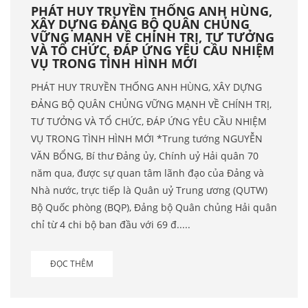
PHÁT HUY TRUYỀN THỐNG ANH HÙNG,
XÂY DỰNG ĐẢNG BỘ QUÂN CHỦNG
VỮNG MẠNH VỀ CHÍNH TRỊ, TƯ TƯỞNG
VÀ TỔ CHỨC, ĐÁP ỨNG YÊU CẦU NHIỆM
VỤ TRONG TÌNH HÌNH MỚI
PHÁT HUY TRUYỀN THỐNG ANH HÙNG, XÂY DỰNG
ĐẢNG BỘ QUÂN CHỦNG VỮNG MẠNH VỀ CHÍNH TRỊ,
TƯ TƯỞNG VÀ TỔ CHỨC, ĐÁP ỨNG YÊU CẦU NHIỆM
VỤ TRONG TÌNH HÌNH MỚI *Trung tướng NGUYỄN
VĂN BỔNG, Bí thư Đảng ủy, Chính uỷ Hải quân 70
năm qua, được sự quan tâm lãnh đạo của Đảng và
Nhà nước, trực tiếp là Quân uỷ Trung ương (QUTW)
Bộ Quốc phòng (BQP), Đảng bộ Quân chủng Hải quân
chỉ từ 4 chi bộ ban đầu với 69 đ.....
ĐỌC THÊM