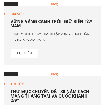
11
Th.9
BÀI VIẾT
VỮNG VÀNG CANH TRỜI, GIỮ BIỂN TÂY
NAM
CHÀO MỪNG NGÀY THÀNH LẬP VÙNG 5 HẢI QUÂN
(26/10/1975-26/10/2025).....
ĐỌC THÊM
21
Th.8
TIN TỨC
THƯ MỤC CHUYÊN ĐỀ: “80 NĂM CÁCH
MẠNG THÁNG TÁM VÀ QUỐC KHÁNH
2/9”