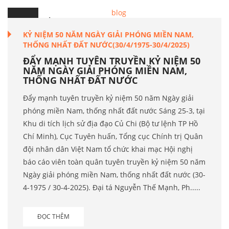
15
Th.4
KỶ NIỆM 50 NĂM NGÀY GIẢI PHÓNG MIỀN NAM,
THỐNG NHẤT ĐẤT NƯỚC(30/4/1975-30/4/2025)
ĐẨY MẠNH TUYÊN TRUYỀN KỶ NIỆM 50
NĂM NGÀY GIẢI PHÓNG MIỀN NAM,
THỐNG NHẤT ĐẤT NƯỚC
Đẩy mạnh tuyên truyền kỷ niệm 50 năm Ngày giải
phóng miền Nam, thống nhất đất nước Sáng 25-3, tại
Khu di tích lịch sử địa đạo Củ Chi (Bộ tư lệnh TP Hồ
Chí Minh), Cục Tuyên huấn, Tổng cục Chính trị Quân
đội nhân dân Việt Nam tổ chức khai mạc Hội nghị
báo cáo viên toàn quân tuyên truyền kỷ niệm 50 năm
Ngày giải phóng miền Nam, thống nhất đất nước (30-
4-1975 / 30-4-2025). Đại tá Nguyễn Thế Mạnh, Ph.....
ĐỌC THÊM