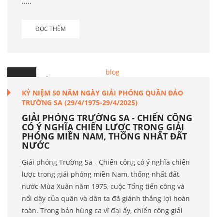
.....
ĐỌC THÊM
15
Th.4
KỶ NIỆM 50 NĂM NGÀY GIẢI PHÓNG QUẦN ĐẢO
TRƯỜNG SA (29/4/1975-29/4/2025)
GIẢI PHÓNG TRƯỜNG SA - CHIẾN CÔNG
CÓ Ý NGHĨA CHIẾN LƯỢC TRONG GIẢI
PHÓNG MIỀN NAM, THỐNG NHẤT ĐẤT
NƯỚC
Giải phóng Trường Sa - Chiến công có ý nghĩa chiến
lược trong giải phóng miền Nam, thống nhất đất
nước Mùa Xuân năm 1975, cuộc Tổng tiến công và
nổi dậy của quân và dân ta đã giành thắng lợi hoàn
toàn. Trong bản hùng ca vĩ đại ấy, chiến công giải