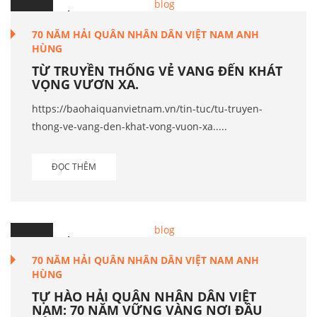
7
Th.5
70 NĂM HẢI QUÂN NHÂN DÂN VIỆT NAM ANH
HÙNG
TỪ TRUYỀN THỐNG VẺ VANG ĐẾN KHÁT
VỌNG VƯƠN XA.
https://baohaiquanvietnam.vn/tin-tuc/tu-truyen-
thong-ve-vang-den-khat-vong-vuon-xa.....
ĐỌC THÊM
6
Th.5
70 NĂM HẢI QUÂN NHÂN DÂN VIỆT NAM ANH
HÙNG
TỰ HÀO HẢI QUÂN NHÂN DÂN VIỆT
NAM: 70 NĂM VỮNG VÀNG NƠI ĐẦU