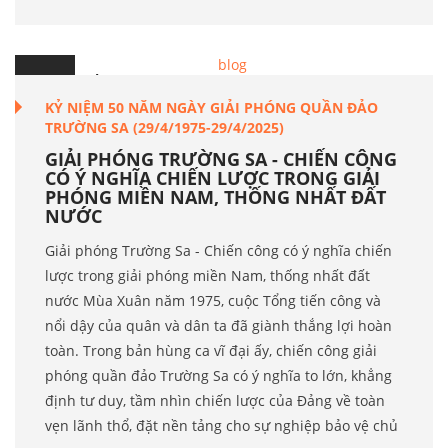
15
Th.4
KỶ NIỆM 50 NĂM NGÀY GIẢI PHÓNG QUẦN ĐẢO
TRƯỜNG SA (29/4/1975-29/4/2025)
GIẢI PHÓNG TRƯỜNG SA - CHIẾN CÔNG
CÓ Ý NGHĨA CHIẾN LƯỢC TRONG GIẢI
PHÓNG MIỀN NAM, THỐNG NHẤT ĐẤT
NƯỚC
Giải phóng Trường Sa - Chiến công có ý nghĩa chiến
lược trong giải phóng miền Nam, thống nhất đất
nước Mùa Xuân năm 1975, cuộc Tổng tiến công và
nổi dậy của quân và dân ta đã giành thắng lợi hoàn
toàn. Trong bản hùng ca vĩ đại ấy, chiến công giải
phóng quần đảo Trường Sa có ý nghĩa to lớn, khẳng
định tư duy, tầm nhìn chiến lược của Đảng về toàn
vẹn lãnh thổ, đặt nền tảng cho sự nghiệp bảo vệ chủ