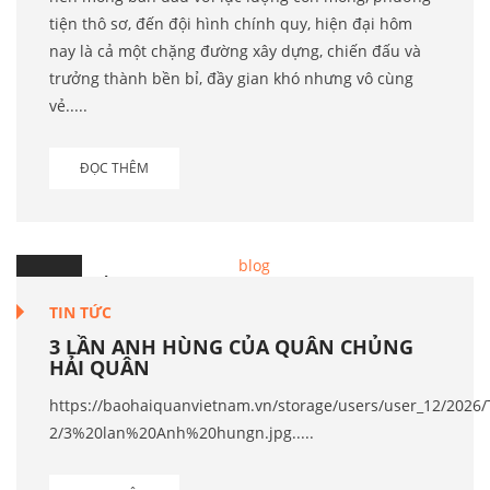
tiện thô sơ, đến đội hình chính quy, hiện đại hôm
nay là cả một chặng đường xây dựng, chiến đấu và
trưởng thành bền bỉ, đầy gian khó nhưng vô cùng
vẻ.....
ĐỌC THÊM
25
Th.2
TIN TỨC
3 LẦN ANH HÙNG CỦA QUÂN CHỦNG
HẢI QUÂN
https://baohaiquanvietnam.vn/storage/users/user_12/20
2/3%20lan%20Anh%20hungn.jpg.....