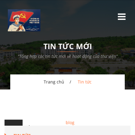
TIN TỨC MỚI
“Tổng hợp các tin tức mới về hoạt động của thư viện”
Trang chủ
Tin tức
20
Th.4