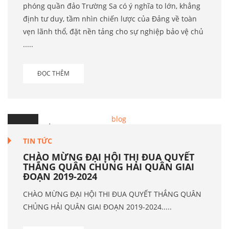
phóng quần đảo Trường Sa có ý nghĩa to lớn, khẳng
định tư duy, tầm nhìn chiến lược của Đảng về toàn
vẹn lãnh thổ, đặt nền tảng cho sự nghiệp bảo vệ chủ
.....
ĐỌC THÊM
23
Th.9
TIN TỨC
CHÀO MỪNG ĐẠI HỘI THI ĐUA QUYẾT
THẮNG QUÂN CHỦNG HẢI QUÂN GIAI
ĐOẠN 2019-2024
CHÀO MỪNG ĐẠI HỘI THI ĐUA QUYẾT THẮNG QUÂN
CHỦNG HẢI QUÂN GIAI ĐOẠN 2019-2024.....