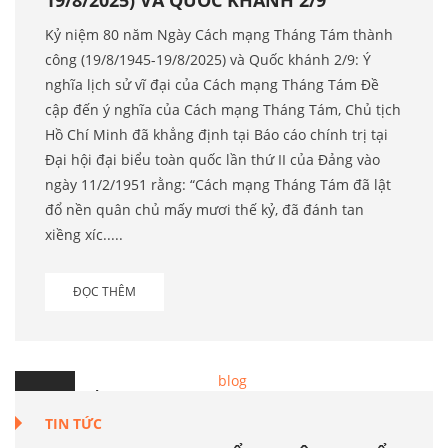
19/8/2025) VÀ QUỐC KHÁNH 2/9
Kỷ niệm 80 năm Ngày Cách mạng Tháng Tám thành
công (19/8/1945-19/8/2025) và Quốc khánh 2/9: Ý
nghĩa lịch sử vĩ đại của Cách mạng Tháng Tám Đề
cập đến ý nghĩa của Cách mạng Tháng Tám, Chủ tịch
Hồ Chí Minh đã khẳng định tại Báo cáo chính trị tại
Đại hội đại biểu toàn quốc lần thứ II của Đảng vào
ngày 11/2/1951 rằng: “Cách mạng Tháng Tám đã lật
đổ nền quân chủ mấy mươi thế kỷ, đã đánh tan
xiềng xíc.....
ĐỌC THÊM
23
Th.7
TIN TỨC