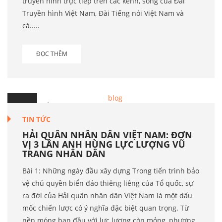
truyền hình trực tiếp trên các kênh, sóng của Đài
Truyền hình Việt Nam, Đài Tiếng nói Việt Nam và
cá.....
ĐỌC THÊM
25
Th.2
TIN TỨC
HẢI QUÂN NHÂN DÂN VIỆT NAM: ĐƠN
VỊ 3 LẦN ANH HÙNG LỰC LƯỢNG VŨ
TRANG NHÂN DÂN
Bài 1: Những ngày đầu xây dựng Trong tiến trình bảo
vệ chủ quyền biển đảo thiêng liêng của Tổ quốc, sự
ra đời của Hải quân nhân dân Việt Nam là một dấu
mốc chiến lược có ý nghĩa đặc biệt quan trọng. Từ
nền móng ban đầu với lực lượng còn mỏng, phương