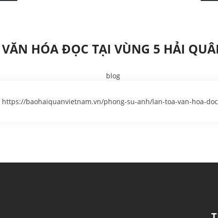
VĂN HÓA ĐỌC TẠI VÙNG 5 HẢI QUÂ
ttps://baohaiquanvietnam.vn/phong-su-anh/lan-toa-van-hoa-doc
T