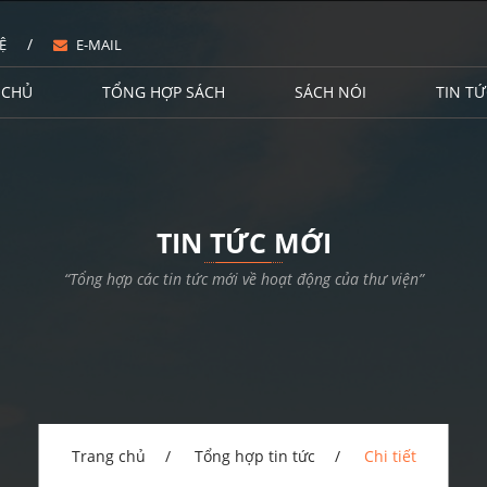
/
Ệ
E-MAIL
 CHỦ
TỔNG HỢP SÁCH
SÁCH NÓI
TIN TỨ
TIN TỨC MỚI
“Tổng hợp các tin tức mới về hoạt động của thư viện”
Trang chủ
Tổng hợp tin tức
Chi tiết