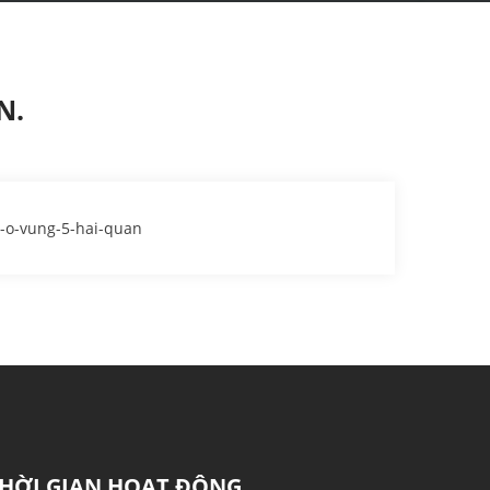
N.
-o-vung-5-hai-quan
HỜI GIAN HOẠT ĐỘNG