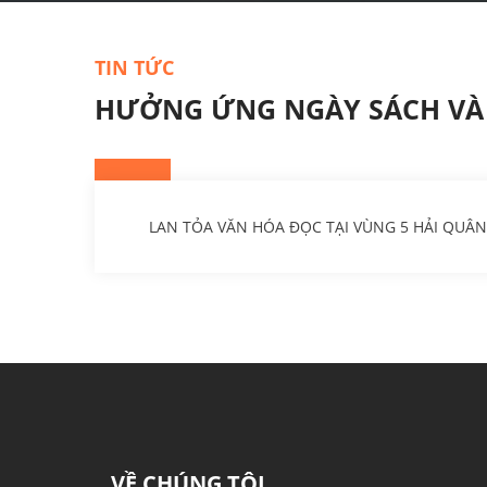
TIN TỨC
HƯỞNG ỨNG NGÀY SÁCH VÀ 
20
LAN TỎA VĂN HÓA ĐỌC TẠI VÙNG 5 HẢI QUÂN h
Th.4
VỀ CHÚNG TÔI