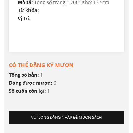
Mô tả:
Tổng số trang: 170tr; Khổ: 13,5cm
Từ khóa:
Vị trí:
CÓ THỂ ĐĂNG KÝ MƯỢN
Tổng số bản:
1
Đang được mượn:
0
Số cuốn còn lại:
1
VUI LÒNG ĐĂNG NHẬP ĐỂ MƯỢN SÁCH