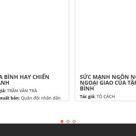
cầm được nước mắt.
A BÌNH HAY CHIẾN
SỨC MẠNH NGÔN 
ANH
NGOẠI GIAO CỦA TẬ
BÌNH
iả:
TRẦN VĂN TRÀ
Tác giả:
TÔ CÁCH
xuất bản:
Quân đội nhân dân
Nhà xuất bản:
NHÀ XUẤT 
 bình hay chiến tranh" là một
CHÍNH TRỊ QUỐC GIA SỰ T
 hồi ký của Thượng tướng Trần
rà, tái hiện giai đoạn lịch sử từ
Cuốn sách Sức Mạnh Ngôn
1954 đến 1960 tại chiến
Ngoại Giao Của Tập Cận Bì
ng B2. Tác phẩm khắc họa khát
của tác giả Tô Cách là một t