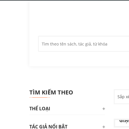
TÌM KIẾM THEO
Sắp x
THỂ LOẠI
NH
GIẶ
TÁC GIẢ NỔI BẬT
Triết học. Tâm lý học. Logic học
Tác g