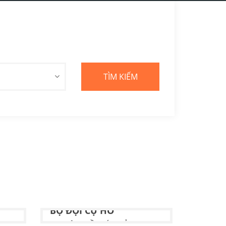
SÁNG MẢI PHẨM CHẤT "
BỘ ĐỘI CỤ HỒ"
Tác giả:
NHIỀU TÁC GIẢ