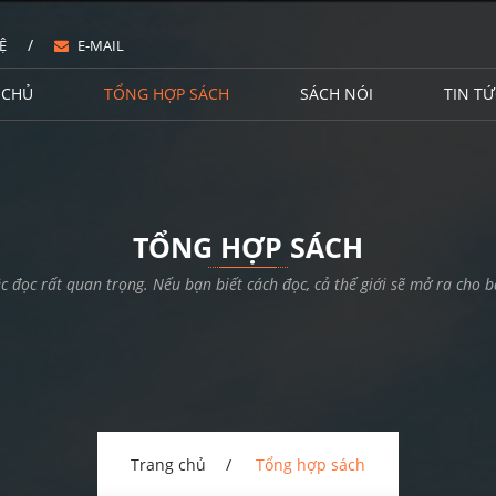
/
Ệ
E-MAIL
 CHỦ
TỔNG HỢP SÁCH
SÁCH NÓI
TIN TỨ
TỔNG HỢP SÁCH
ệc đọc rất quan trọng. Nếu bạn biết cách đọc, cả thế giới sẽ mở ra cho b
Trang chủ
Tổng hợp sách