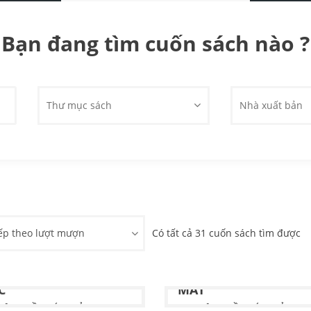
Bạn đang tìm cuốn sách nào ?
Thư mục sách
Nhà xuất bản
ếp theo lượt mượn
Có tất cả 31 cuốn sách tìm được
ỮNG VẦN THƠ ĐÁNH
NHỮNG GIỌT NƯỚC
C
MẮT
iả:
NHIỀU TÁC GIẢ
Tác giả:
NHIỀU TÁC GIẢ