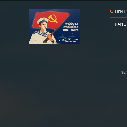
LIÊN H
TRANG
“Vi