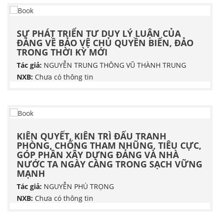
SỰ PHÁT TRIỂN TƯ DUY LÝ LUẬN CỦA
ĐẢNG VỀ BẢO VỆ CHỦ QUYỀN BIỂN, ĐẢO
TRONG THỜI KỲ MỚI
Tác giả:
NGUYỄN TRUNG THÔNG VŨ THÀNH TRUNG
NXB:
Chưa có thông tin
KIÊN QUYẾT, KIÊN TRÌ ĐẤU TRANH
PHÒNG, CHỐNG THAM NHŨNG, TIÊU CỰC,
GÓP PHẦN XÂY DỰNG ĐẢNG VÀ NHÀ
NƯỚC TA NGÀY CÀNG TRONG SẠCH VỮNG
MẠNH
Tác giả:
NGUYỄN PHÚ TRỌNG
NXB:
Chưa có thông tin