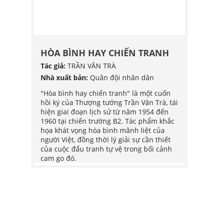
G
HÒA BÌNH HAY CHIẾN TRANH
HÒA 
Tác giả:
TRẦN VĂN TRÀ
Tác giả
POY
Nhà xuất bản:
Quân đội nhân dân
Nhà xu
G HỢP
"Hòa bình hay chiến tranh" là một cuốn
"Hòa b
hồi ký của Thượng tướng Trần Văn Trà, tái
hồi ký
bắt đầu
hiện giai đoạn lịch sử từ năm 1954 đến
hiện g
ơ trở
1960 tại chiến trường B2. Tác phẩm khắc
1960 t
h
họa khát vọng hòa bình mãnh liệt của
họa kh
 trở
người Việt, đồng thời lý giải sự cần thiết
người V
chính
của cuộc đấu tranh tự vệ trong bối cảnh
của cu
đăng,
cam go đó.
cam go
iếp
ững