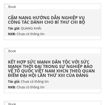
CẨM NANG HƯỚNG DẪN NGHIỆP VỤ
CÔNG TÁC DÀNH CHO BÍ THƯ CHI BỘ
Tác giả:
QUANG KHẢI
NXB:
Chưa có thông tin
KẾT HỢP SỨC MẠNH DÂN TỘC VỚI SỨC
MẠNH THỜI ĐẠI TRONG SỰ NGHIỆP BẢO
VỆ TỔ QUỐC VIỆT NAM XHCN THEO QUAN
ĐIỂM ĐẠI HỘI LẦN THỨ XIII CỦA ĐẢNG
Tác giả:
Chưa có thông tin
NXB:
Chưa có thông tin