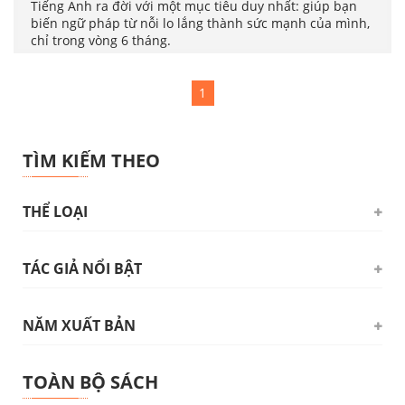
Tiếng Anh ra đời với một mục tiêu duy nhất: giúp bạn
biến ngữ pháp từ nỗi lo lắng thành sức mạnh của mình,
chỉ trong vòng 6 tháng.
1
TÌM KIẾM THEO
THỂ LOẠI
TÁC GIẢ NỔI BẬT
Triết học. Tâm lý học. Logic học
(24)
Chủ nghĩa Mác - Lênin
(1)
Hồ Chí Minh
(104)
NĂM XUẤT BẢN
QUỐC HỘI
(83)
Đảng Cộng sản Việt Nam
(14)
NHIỀU TÁC GIẢ
(31)
2026
(11)
Xã hội - Chính trị
(159)
TOÀN BỘ SÁCH
LÊ THÁI DŨNG
(28)
2025
(230)
Pháp luật
(144)