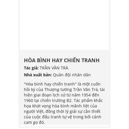
QS
(2)
HCM
(3)
PL
(22)
G
HÒA BÌNH HAY CHIẾN TRANH
HÒA 
Tác giả:
TRẦN VĂN TRÀ
Tác giả
POY
Nhà xuất bản:
Quân đội nhân dân
Nhà xu
G HỢP
"Hòa bình hay chiến tranh" là một cuốn
"Hòa b
hồi ký của Thượng tướng Trần Văn Trà, tái
hồi ký
bắt đầu
hiện giai đoạn lịch sử từ năm 1954 đến
hiện g
ơ trở
1960 tại chiến trường B2. Tác phẩm khắc
1960 t
h
họa khát vọng hòa bình mãnh liệt của
họa kh
 trở
người Việt, đồng thời lý giải sự cần thiết
người V
chính
của cuộc đấu tranh tự vệ trong bối cảnh
của cu
đăng,
cam go đó.
cam go
iếp