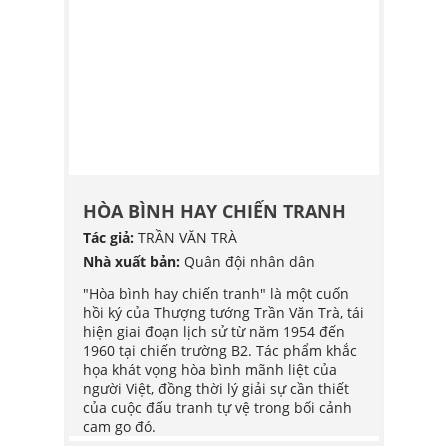
LS - ĐL
(47)
QS
(2)
HCM
(3)
PL
(22)
G
HÒA BÌNH HAY CHIẾN TRANH
HÒA 
Tác giả:
TRẦN VĂN TRÀ
Tác giả
POY
Nhà xuất bản:
Quân đội nhân dân
Nhà xu
G HỢP
"Hòa bình hay chiến tranh" là một cuốn
"Hòa b
hồi ký của Thượng tướng Trần Văn Trà, tái
hồi ký
bắt đầu
hiện giai đoạn lịch sử từ năm 1954 đến
hiện g
ơ trở
1960 tại chiến trường B2. Tác phẩm khắc
1960 t
h
họa khát vọng hòa bình mãnh liệt của
họa kh
 trở
người Việt, đồng thời lý giải sự cần thiết
người V
chính
của cuộc đấu tranh tự vệ trong bối cảnh
của cu
đăng,
cam go đó.
cam go
iếp