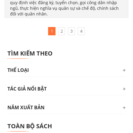
quy định việc đăng ký, tuyển chọn, gọi công dân nhập
ngũ, thực hiện nghĩa vụ quân sự và chế độ, chính sách
đối với quân nhân.
1
2
3
4
TÌM KIẾM THEO
THỂ LOẠI
TÁC GIẢ NỔI BẬT
Triết học. Tâm lý học. Logic học
(24)
Chủ nghĩa Mác - Lênin
(1)
Hồ Chí Minh
(104)
NĂM XUẤT BẢN
QUỐC HỘI
(83)
Đảng Cộng sản Việt Nam
(14)
NHIỀU TÁC GIẢ
(31)
2026
(11)
Xã hội - Chính trị
(159)
TOÀN BỘ SÁCH
LÊ THÁI DŨNG
(28)
2025
(230)
Pháp luật
(144)