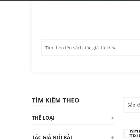
TÌM KIẾM THEO
Sắp x
THỂ LOẠI
BIỂ
NHÌ
TR
TÁC GIẢ NỔI BẬT
Triết học. Tâm lý học. Logic học