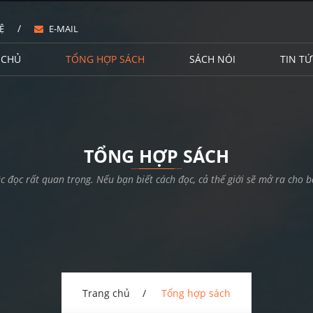
/
Ệ
E-MAIL
 CHỦ
TỔNG HỢP SÁCH
SÁCH NÓI
TIN TỨ
TỔNG HỢP SÁCH
ệc đọc rất quan trọng. Nếu bạn biết cách đọc, cả thế giới sẽ mở ra cho b
Trang chủ
Tổng hợp sách