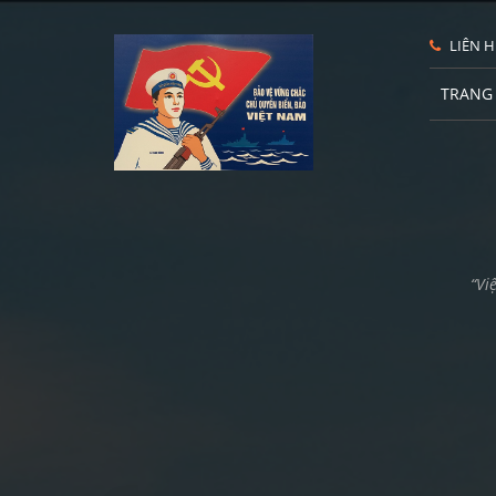
LIÊN H
TRANG
“Vi