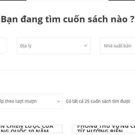
Bạn đang tìm cuốn sách nào ?
Địa lý
Nhà xuất bản
ếp theo lượt mượn
Có tất cả 25 cuốn sách tìm được
N ĐÔNG TRONG TẦM
BẢO VỆ TỔ QUỐC :
N CHIẾN LƯỢC CỦA
PHÒNG THỦ VỮNG C
UNG QUỐC 10 NĂM
TỪ HƯỚNG BIỂN