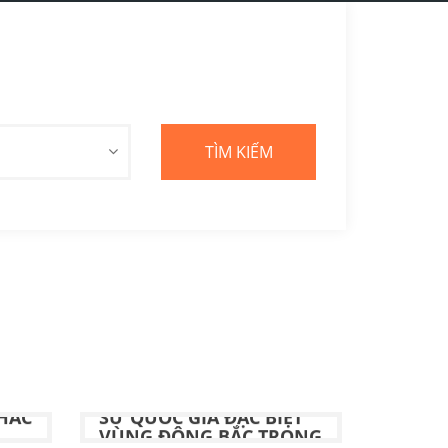
QUẢN LÝ DI TÍCH LỊCH
HẮC
SỬ QUỐC GIA ĐẶC BIỆT
VÙNG ĐÔNG BẮC TRONG