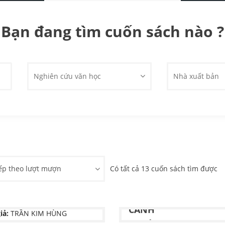
Bạn đang tìm cuốn sách nào ?
Nghiên cứu văn học
Nhà xuất bản
ếp theo lượt mượn
Có tất cả 13 cuốn sách tìm được
MIỀN ĐẤT VÕ
VÌ MỘT VIỆT NAM CẤ
CÁNH
iả:
TRẦN KIM HÙNG
Tác giả:
Chưa có thông tin