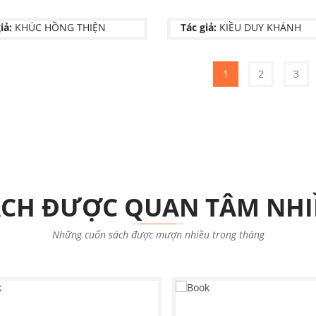
Chưa có thông tin
NG DÂN NHƯ SÓNG
HẠT VÍA THIÊNG
NXB:
Chưa có thông tin
iả:
KHÚC HỒNG THIỆN
Tác giả:
KIỀU DUY KHÁNH
Chưa có thông tin
NXB:
Chưa có thông tin
1
2
3
ÁCH ĐƯỢC QUAN TÂM NHI
Những cuốn sách được mượn nhiều trong tháng