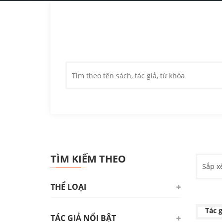
TÌM KIẾM THEO
Sắp x
THỂ LOẠI
TỪ 
Tác g
TÁC GIẢ NỔI BẬT
Triết học. Tâm lý học. Logic học