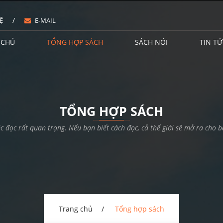
/
Ệ
E-MAIL
 CHỦ
TỔNG HỢP SÁCH
SÁCH NÓI
TIN TỨ
TỔNG HỢP SÁCH
ệc đọc rất quan trọng. Nếu bạn biết cách đọc, cả thế giới sẽ mở ra cho b
Trang chủ
Tổng hợp sách