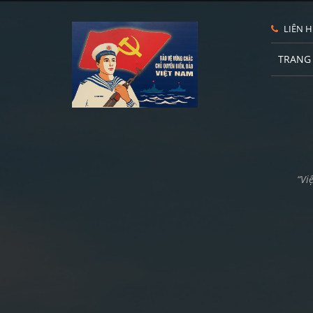
LIÊN H
TRANG
“Vi