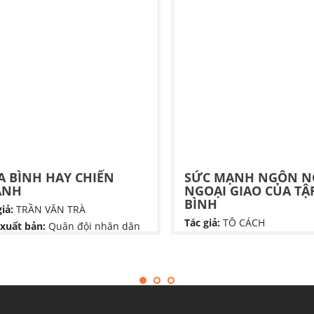
A BÌNH HAY CHIẾN
SỨC MẠNH NGÔN 
ANH
NGOẠI GIAO CỦA TẬ
BÌNH
iả:
TRẦN VĂN TRÀ
Tác giả:
TÔ CÁCH
xuất bản:
Quân đội nhân dân
Nhà xuất bản:
NHÀ XUẤT 
 bình hay chiến tranh" là một
CHÍNH TRỊ QUỐC GIA SỰ T
 hồi ký của Thượng tướng Trần
rà, tái hiện giai đoạn lịch sử từ
Cuốn sách Sức Mạnh Ngôn
1954 đến 1960 tại chiến
Ngoại Giao Của Tập Cận Bì
ng B2. Tác phẩm khắc họa khát
của tác giả Tô Cách là một t