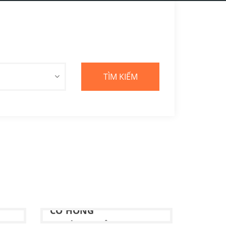
T
NHỮNG NGƯỜI PHẤT
CỜ HỒNG
Tác giả:
PHẠM VÂN ANH