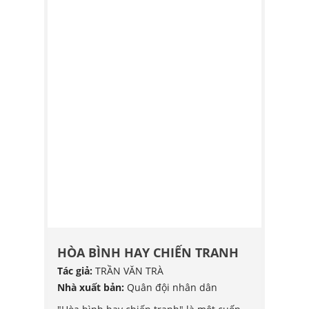
Địa lý
(25)
Tác phẩm văn học
(470)
Văn học dân gian
(2)
CT - XH
(53)
VH
(107)
LS - ĐL
(47)
QS
(2)
HCM
(3)
PL
(22)
G
HÒA BÌNH HAY CHIẾN TRANH
HÒA 
Tác giả:
TRẦN VĂN TRÀ
Tác giả
POY
Nhà xuất bản:
Quân đội nhân dân
Nhà xu
G HỢP