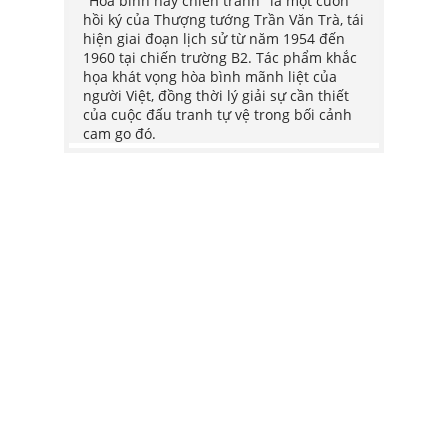
"Hòa bình hay chiến tranh" là một cuốn
"Hòa b
hồi ký của Thượng tướng Trần Văn Trà, tái
hồi ký
bắt đầu
hiện giai đoạn lịch sử từ năm 1954 đến
hiện g
ơ trở
1960 tại chiến trường B2. Tác phẩm khắc
1960 t
h
họa khát vọng hòa bình mãnh liệt của
họa kh
 trở
người Việt, đồng thời lý giải sự cần thiết
người V
chính
của cuộc đấu tranh tự vệ trong bối cảnh
của cu
đăng,
cam go đó.
cam go
iếp
ững