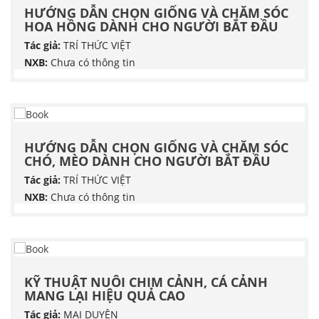
HƯỚNG DẪN CHỌN GIỐNG VÀ CHĂM SÓC
HOA HỒNG DÀNH CHO NGƯỜI BẮT ĐẦU
Tác giả:
TRÍ THỨC VIỆT
NXB:
Chưa có thông tin
HƯỚNG DẪN CHỌN GIỐNG VÀ CHĂM SÓC
CHÓ, MÈO DÀNH CHO NGƯỜI BẮT ĐẦU
Tác giả:
TRÍ THỨC VIỆT
NXB:
Chưa có thông tin
KỸ THUẬT NUÔI CHIM CẢNH, CÁ CẢNH
MANG LẠI HIỆU QUẢ CAO
Tác giả:
MAI DUYÊN