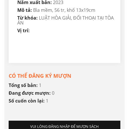
Năm xuất bản:
2023
Mô tả:
Bìa mềm, 56 tr, khổ 13x19cm
Từ khóa:
LUẬT HÒA GIẢI, ĐỐI THOẠI TẠI TÒA
ÁN
Vị trí:
CÓ THỂ ĐĂNG KÝ MƯỢN
Tổng số bản:
1
Đang được mượn:
0
Số cuốn còn lại:
1
VUI LÒNG ĐĂNG NHẬP ĐỂ MƯỢN SÁCH