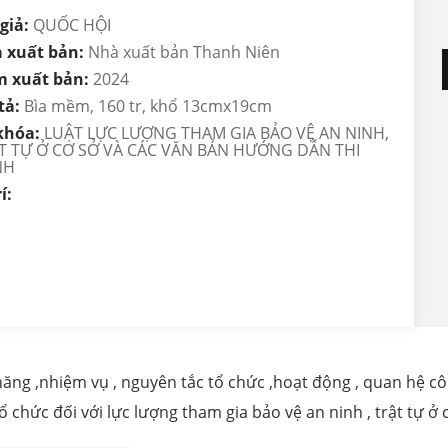
giả:
QUỐC HỘI
 xuất bản:
Nhà xuất bản Thanh Niên
 xuất bản:
2024
tả:
Bìa mềm, 160 tr, khổ 13cmx19cm
khóa:
LUẬT LỰC LƯỢNG THAM GIA BẢO VỆ AN NINH,
T TỰ Ở CƠ SỞ VÀ CÁC VĂN BẢN HƯỚNG DẪN THI
NH
í:
c năng ,nhiệm vụ , nguyên tắc tổ chức ,hoạt động , quan hệ c
chức đối với lực lượng tham gia bảo vệ an ninh , trật tự ở cơ