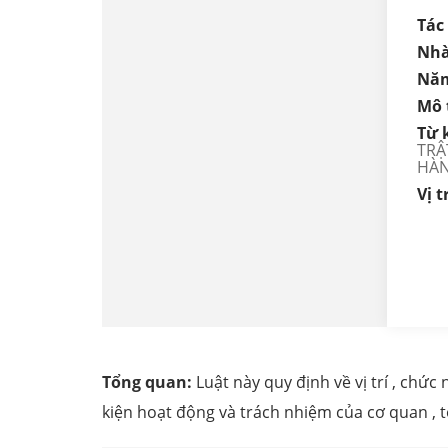
Tác 
Nhà
Năm
Mô 
Từ 
TRẬ
HÀ
Vị tr
Tổng quan:
Luật này quy định về vị trí , chứ
kiện hoạt động và trách nhiệm của cơ quan , tổ 