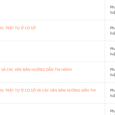
Ph
lu
H, TRẬT TỰ Ở CƠ SỞ
Ph
lu
Ph
lu
G VÀ CÁC VĂN BẢN HƯỚNG DẪN THI HÀNH
Ph
lu
H, TRẬT TỰ Ở CƠ SỞ VÀ CÁC VĂN BẢN HƯỚNG DẪN THI
Ph
lu
Ph