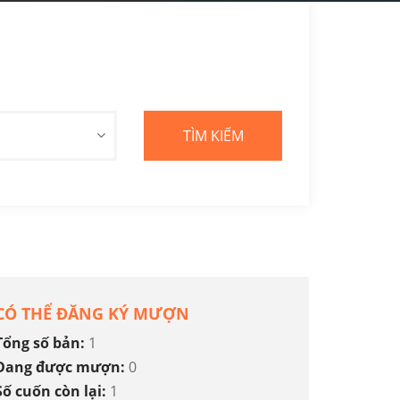
CÓ THỂ ĐĂNG KÝ MƯỢN
Tổng số bản:
1
Đang được mượn:
0
Số cuốn còn lại:
1