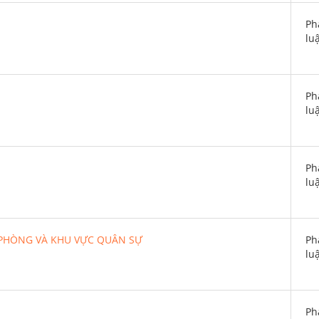
Ph
lu
Ph
lu
Ph
lu
 PHÒNG VÀ KHU VỰC QUÂN SỰ
Ph
lu
Ph