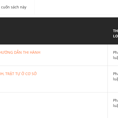
cuốn sách này
TH
LO
N HƯỚNG DẪN THI HÀNH
Ph
lu
H, TRẬT TỰ Ở CƠ SỞ
Ph
lu
Ph
lu