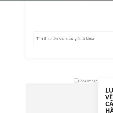
LU
VỆ
C
H