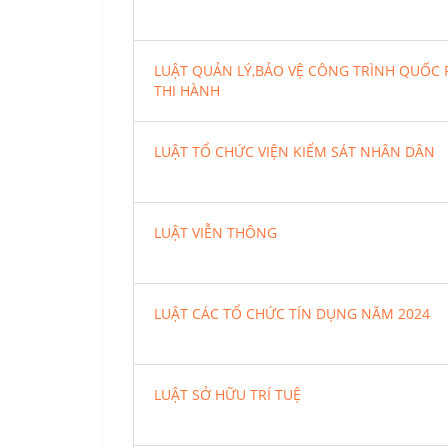
LUẬT QUẢN LÝ,BẢO VỆ CÔNG TRÌNH QUỐC
THI HÀNH
LUẬT TỔ CHỨC VIỆN KIỂM SÁT NHÂN DÂN
LUẬT VIỄN THÔNG
LUẬT CÁC TỔ CHỨC TÍN DỤNG NĂM 2024
LUẬT SỞ HỮU TRÍ TUỆ