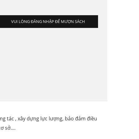
VUI LÒNG ĐĂNG NHẬP ĐỂ MƯỢN SÁCH
ông tác , xây dựng lực lượng, bảo đảm điều
 sở....