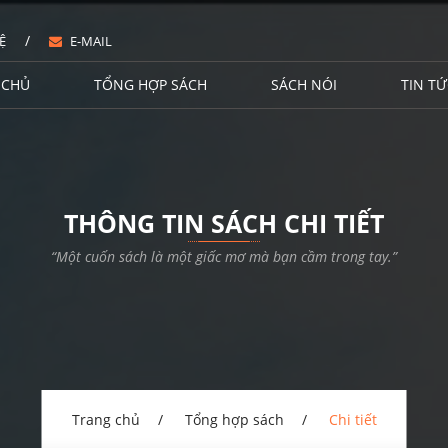
/
Ệ
E-MAIL
 CHỦ
TỔNG HỢP SÁCH
SÁCH NÓI
TIN TỨ
THÔNG TIN SÁCH CHI TIẾT
“Một cuốn sách là một giấc mơ mà bạn cầm trong tay.”
Trang chủ
Tổng hợp sách
Chi tiết