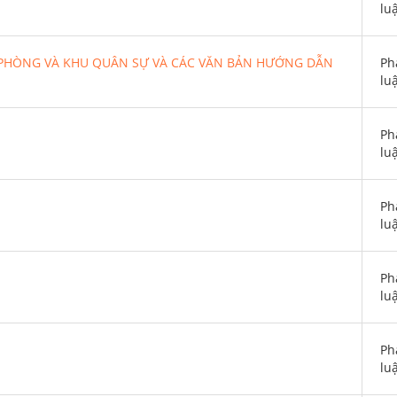
lu
 PHÒNG VÀ KHU QUÂN SỰ VÀ CÁC VĂN BẢN HƯỚNG DẪN
Ph
lu
Ph
lu
Ph
lu
Ph
lu
Ph
lu