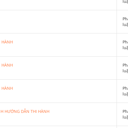
lu
Ph
lu
I HÀNH
Ph
lu
I HÀNH
Ph
lu
I HÀNH
Ph
lu
NH HƯỚNG DẪN THI HÀNH
Ph
lu