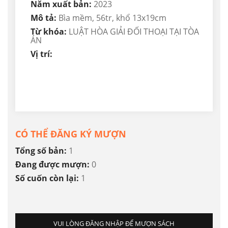
Năm xuất bản:
2023
Mô tả:
Bìa mềm, 56tr, khổ 13x19cm
Từ khóa:
LUẬT HÒA GIẢI ĐỐI THOẠI TẠI TÒA
ÁN
Vị trí:
CÓ THỂ ĐĂNG KÝ MƯỢN
Tổng số bản:
1
Đang được mượn:
0
Số cuốn còn lại:
1
VUI LÒNG ĐĂNG NHẬP ĐỂ MƯỢN SÁCH