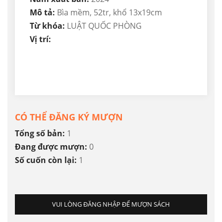
Mô tả:
Bìa mềm, 52tr, khổ 13x19cm
Từ khóa:
LUẬT QUỐC PHÒNG
Vị trí:
CÓ THỂ ĐĂNG KÝ MƯỢN
Tổng số bản:
1
Đang được mượn:
0
Số cuốn còn lại:
1
VUI LÒNG ĐĂNG NHẬP ĐỂ MƯỢN SÁCH