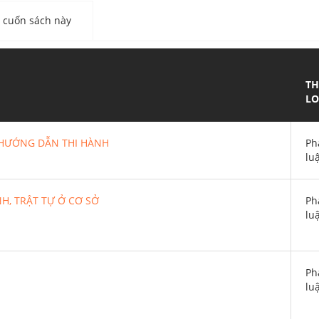
cuốn sách này
TH
LO
N HƯỚNG DẪN THI HÀNH
Ph
lu
H, TRẬT TỰ Ở CƠ SỞ
Ph
lu
Ph
lu