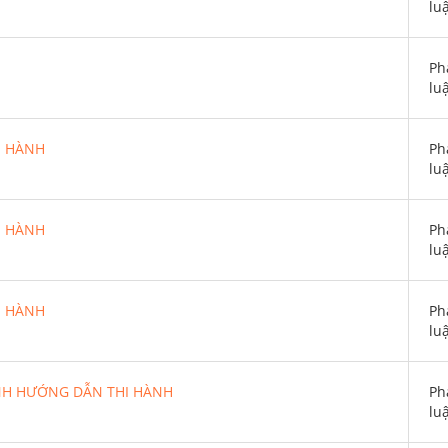
lu
Ph
lu
I HÀNH
Ph
lu
I HÀNH
Ph
lu
I HÀNH
Ph
lu
NH HƯỚNG DẪN THI HÀNH
Ph
lu