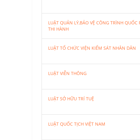
LUẬT QUẢN LÝ,BẢO VỆ CÔNG TRÌNH QUỐC
THI HÀNH
LUẬT TỔ CHỨC VIỆN KIỂM SÁT NHÂN DÂN
LUẬT VIỄN THÔNG
LUẬT SỞ HỮU TRÍ TUỆ
LUẬT QUỐC TỊCH VIỆT NAM