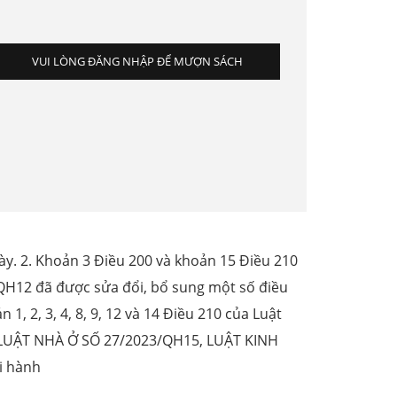
VUI LÒNG ĐĂNG NHẬP ĐỂ MƯỢN SÁCH
này. 2. Khoản 3 Điều 200 và khoản 15 Điều 210
0/QH12 đã được sửa đổi, bổ sung một số điều
1, 2, 3, 4, 8, 9, 12 và 14 Điều 210 của Luật
 LUẬT NHÀ Ở SỐ 27/2023/QH15, LUẬT KINH
i hành