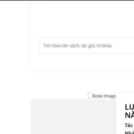
LU
NĂ
Tác 
Nhà