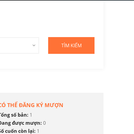
CÓ THỂ ĐĂNG KÝ MƯỢN
Tổng số bản:
1
Đang được mượn:
0
Số cuốn còn lại:
1