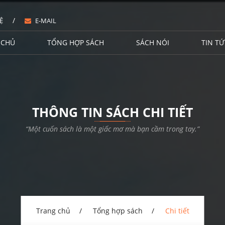
/
Ệ
E-MAIL
 CHỦ
TỔNG HỢP SÁCH
SÁCH NÓI
TIN TỨ
THÔNG TIN SÁCH CHI TIẾT
“Một cuốn sách là một giấc mơ mà bạn cầm trong tay.”
Trang chủ
Tổng hợp sách
Chi tiết