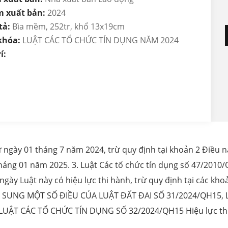
 xuất bản:
2024
tả:
Bìa mềm, 252tr, khổ 13x19cm
khóa:
LUẬT CÁC TỔ CHỨC TÍN DỤNG NĂM 2024
í:
từ ngày 01 tháng 7 năm 2024, trừ quy định tại khoản 2 Điều 
 tháng 01 năm 2025. 3. Luật Các tổ chức tín dụng số 47/201
ày Luật này có hiệu lực thi hành, trừ quy định tại các khoản 
BỔ SUNG MỘT SỐ ĐIỀU CỦA LUẬT ĐẤT ĐAI SỐ 31/2024/QH15,
UẬT CÁC TỔ CHỨC TÍN DỤNG SỐ 32/2024/QH15 Hiệu lực th