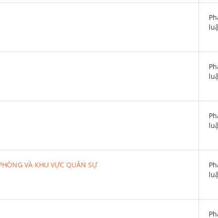
Ph
lu
Ph
lu
Ph
lu
 PHÒNG VÀ KHU VỰC QUÂN SỰ
Ph
lu
Ph