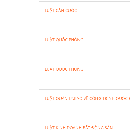
LUẬT CĂN CƯỚC
LUẬT QUỐC PHÒNG
LUẬT QUỐC PHÒNG
LUẬT QUẢN LÝ,BẢO VỆ CÔNG TRÌNH QUỐC
LUẬT KINH DOANH BẤT ĐỘNG SẢN