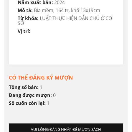
Năm xuất bản:
2024
Mô tả:
Bìa mềm, 164 tr, khổ 13x19cm
Từ khóa:
LUẬT THỰC HIỆN DÂN CHỦ Ở CƠ
SỞ
Vị trí:
CÓ THỂ ĐĂNG KÝ MƯỢN
Tổng số bản:
1
Đang được mượn:
0
Số cuốn còn lại:
1
VUI LÒNG ĐĂNG NHẬP ĐỂ MƯỢN SÁCH