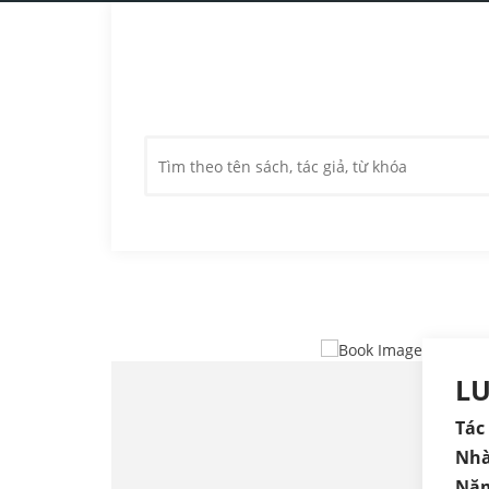
LU
Tác 
Nhà
Năm