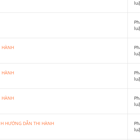
lu
Ph
lu
I HÀNH
Ph
lu
I HÀNH
Ph
lu
I HÀNH
Ph
lu
NH HƯỚNG DẪN THI HÀNH
Ph
lu