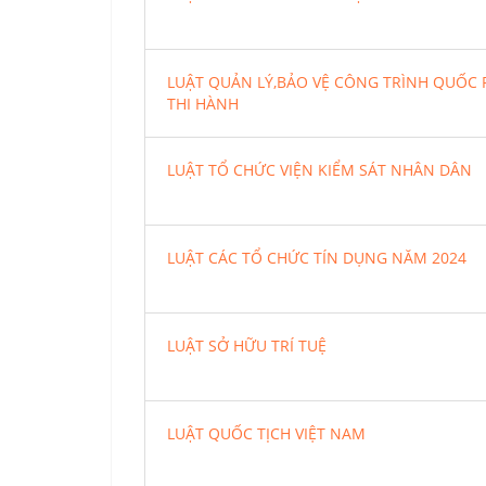
LUẬT QUẢN LÝ,BẢO VỆ CÔNG TRÌNH QUỐC
THI HÀNH
LUẬT TỔ CHỨC VIỆN KIỂM SÁT NHÂN DÂN
LUẬT CÁC TỔ CHỨC TÍN DỤNG NĂM 2024
LUẬT SỞ HỮU TRÍ TUỆ
LUẬT QUỐC TỊCH VIỆT NAM