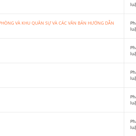
lu
 PHÒNG VÀ KHU QUÂN SỰ VÀ CÁC VĂN BẢN HƯỚNG DẪN
Ph
lu
Ph
lu
Ph
lu
Ph
lu
Ph
lu