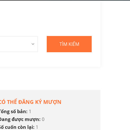
CÓ THỂ ĐĂNG KÝ MƯỢN
Tổng số bản:
1
Đang được mượn:
0
Số cuốn còn lại:
1