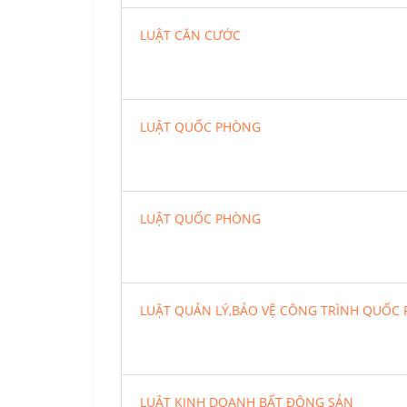
LUẬT CĂN CƯỚC
LUẬT QUỐC PHÒNG
LUẬT QUỐC PHÒNG
LUẬT QUẢN LÝ,BẢO VỆ CÔNG TRÌNH QUỐC
LUẬT KINH DOANH BẤT ĐỘNG SẢN