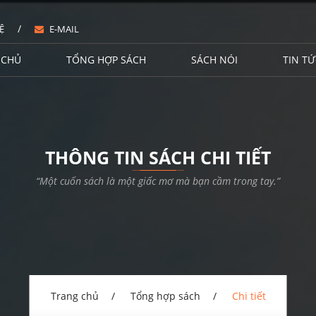
/
Ệ
E-MAIL
 CHỦ
TỔNG HỢP SÁCH
SÁCH NÓI
TIN TỨ
THÔNG TIN SÁCH CHI TIẾT
“Một cuốn sách là một giấc mơ mà bạn cầm trong tay.”
Trang chủ
Tổng hợp sách
Chi tiết