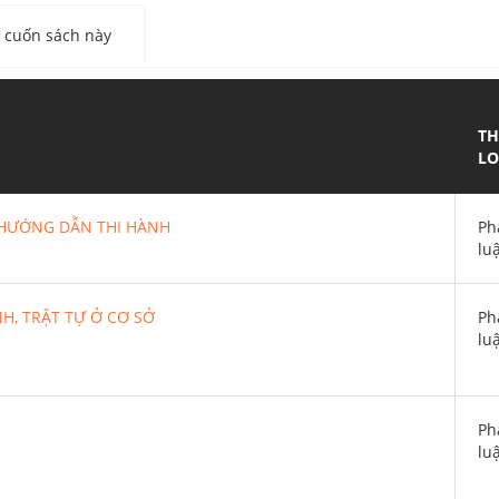
cuốn sách này
TH
LO
N HƯỚNG DẪN THI HÀNH
Ph
lu
H, TRẬT TỰ Ở CƠ SỞ
Ph
lu
Ph
lu