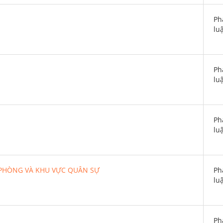
Ph
lu
Ph
lu
Ph
lu
 PHÒNG VÀ KHU VỰC QUÂN SỰ
Ph
lu
Ph