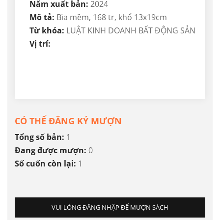
Năm xuất bản:
2024
Mô tả:
Bìa mềm, 168 tr, khổ 13x19cm
Từ khóa:
LUẬT KINH DOANH BẤT ĐỘNG SẢN
Vị trí:
CÓ THỂ ĐĂNG KÝ MƯỢN
Tổng số bản:
1
Đang được mượn:
0
Số cuốn còn lại:
1
VUI LÒNG ĐĂNG NHẬP ĐỂ MƯỢN SÁCH