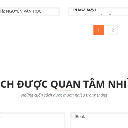
Chưa có thông tin
NXB:
Chưa có thông tin
 BẦY VIRUS
NGƯỜI VỪA ĐI VỪA
NGỦ GẬT
iả:
NGUYỄN VĂN HỌC
Tác giả:
NGUYỄN VĂN HỌC
Chưa có thông tin
NXB:
Nhà xuất bản Văn Học
1
2
ÁCH ĐƯỢC QUAN TÂM NHI
Những cuốn sách được mượn nhiều trong tháng