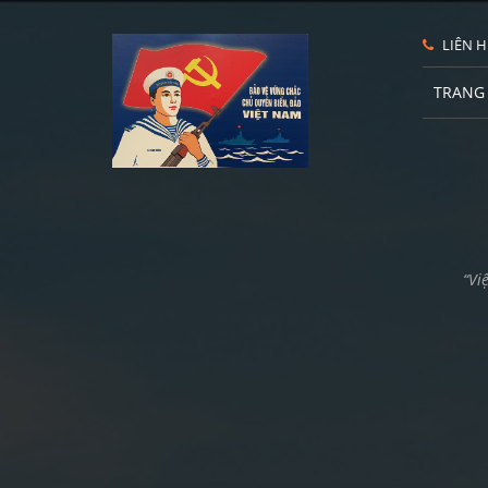
LIÊN H
TRANG
“Vi