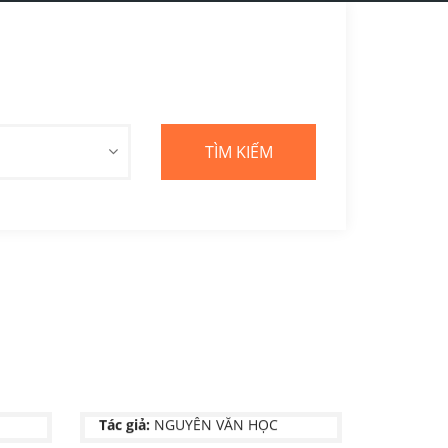
GIỌNG CỦA CÂY ĐÀN
Tác giả:
NGUYỄN VĂN HỌC