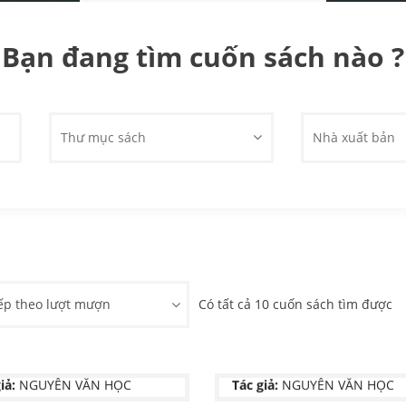
Bạn đang tìm cuốn sách nào ?
Thư mục sách
Nhà xuất bản
ếp theo lượt mượn
Có tất cả 10 cuốn sách tìm được
YÊN HOA
BỤI CAY MẮT NGƯỜI
iả:
NGUYỄN VĂN HỌC
Tác giả:
NGUYỄN VĂN HỌC