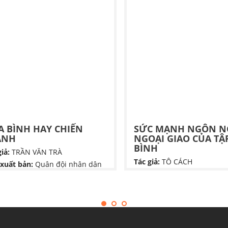
A BÌNH HAY CHIẾN
SỨC MẠNH NGÔN 
ANH
NGOẠI GIAO CỦA TẬ
BÌNH
iả:
TRẦN VĂN TRÀ
Tác giả:
TÔ CÁCH
xuất bản:
Quân đội nhân dân
Nhà xuất bản:
NHÀ XUẤT 
 bình hay chiến tranh" là một
CHÍNH TRỊ QUỐC GIA SỰ T
 hồi ký của Thượng tướng Trần
rà, tái hiện giai đoạn lịch sử từ
Cuốn sách Sức Mạnh Ngôn
1954 đến 1960 tại chiến
Ngoại Giao Của Tập Cận Bì
ng B2. Tác phẩm khắc họa khát
của tác giả Tô Cách là một t