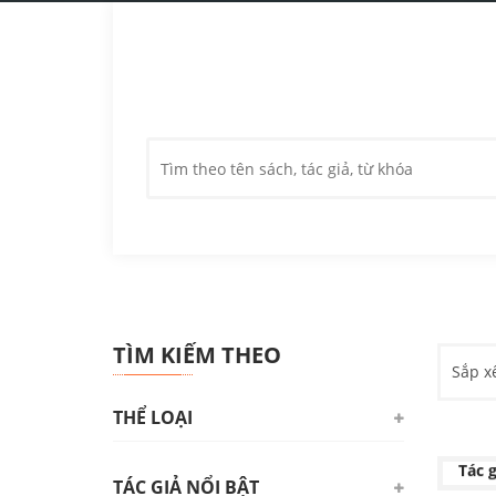
TÌM KIẾM THEO
Sắp x
THỂ LOẠI
DU
Tác g
TÁC GIẢ NỔI BẬT
Triết học. Tâm lý học. Logic học