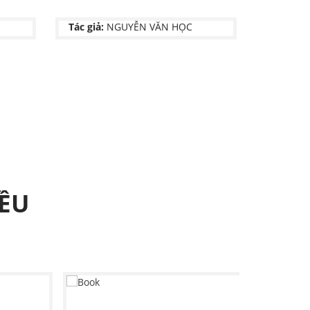
NXB:
Chưa có thông tin
LINH ĐIỂN
Tác giả:
NGUYỄN VĂN HỌC
NXB:
Chưa có thông tin
ỀU