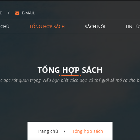
/
Ệ
E-MAIL
 CHỦ
TỔNG HỢP SÁCH
SÁCH NÓI
TIN TỨ
TỔNG HỢP SÁCH
ệc đọc rất quan trọng. Nếu bạn biết cách đọc, cả thế giới sẽ mở ra cho b
Trang chủ
Tổng hợp sách